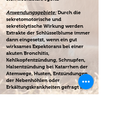
Anwendungsgebiete:
Durch die
sekretomotorische und
sekretolytische Wirkung werden
Extrakte der Schlüsselblume immer
dann eingesetzt, wenn ein gut
wirksames Expektorans bei einer
akuten Bronchitis,
Kehlkopfentzündung, Schnupfen,
Halsentzündung bei Katarrhen der
Atemwege, Husten, Entzündungen
der Nebenhöhlen oder
Erkältungskrankheiten gefragt ist.
Weitere Anwendungsmöglichkeiten:
Gicht, Rheuma, Neuralgien,
Schlaflosigkei
t und
Zahnfleischentzündungen
Nebenwirkungen:
Bei