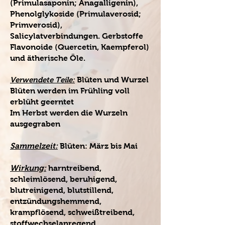
(Primulasaponin; Anagalligenin),
Phenolglykoside (Primulaverosid;
Primverosid),
Salicylatverbindungen. Gerbstoffe
Flavonoide (Quercetin, Kaempferol)
und ätherische Öle.
Verwendete Teile:
Blüten und Wurzel
Blüten werden im Frühling voll
erblüht geerntet
Im Herbst werden die Wurzeln
ausgegraben
Sammelzeit:
Blüten: März bis Mai
Wirkung:
harntreibend,
schleimlösend, beruhigend,
blutreinigend, blutstillend,
entzündungshemmend,
krampflösend, schweißtreibend,
stoffwechselanregend